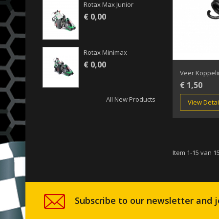
Rotax Max Junior
€ 0,00
Rotax Minimax
€ 0,00
Veer Koppeli
€ 1,50
All New Products
View Detai
Item 1-15 van 15
Subscribe to our newsletter and j