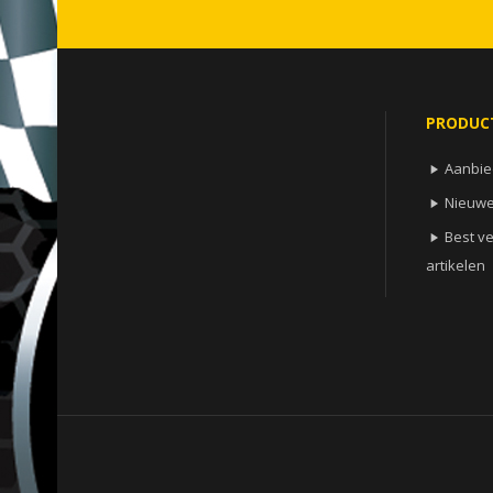
PRODUC
Aanbie

Nieuwe

Best v

artikelen