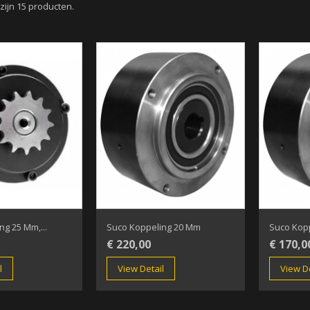
 zijn 15 producten.
g 25 Mm,...
Suco Koppeling 20 Mm
Suco Kop
€ 220,00
€ 170,0
l
View Detail
View De