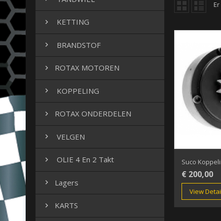
Er
KETTING

BRANDSTOF

ROTAX MOTOREN

KOPPELING

ROTAX ONDERDELEN

VELGEN

OLIE 4 En 2 Takt

Suco Koppelin
€ 200,00
Lagers

View Detai
KARTS
