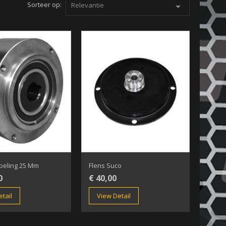
Sorteer op:
Relevantie

peling 25 Mm
Flens Suco
0
€ 40,00
tail
View Detail