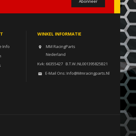
NT
WINKEL INFORMATIE
e Info
MM RacingParts

Nederland
n
Kvk:
66355427 B.T.W.:NL001395825B21
s
E-Mail Ons:
Info@mmracingparts.nl
