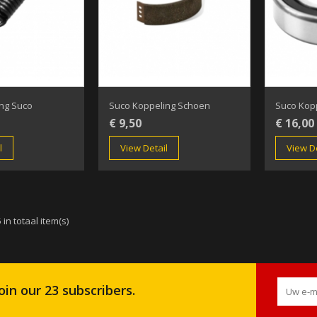
ng Suco
Suco Koppeling Schoen
Suco Kop
€ 9,50
€ 16,00
l
View Detail
View De
 in totaal item(s)
oin our 23 subscribers.