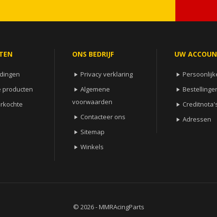
TEN
ONS BEDRIJF
UW ACCOU
dingen
Privacy verklaring
Persoonlijk


 producten
Algemene
Bestellinge


voorwaarden
erkochte
Creditnota'

Contacteer ons

Adressen

Sitemap

Winkels

© 2026 - MMRAcingParts