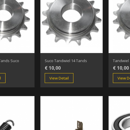
Tands Suco
Suco Tandwiel 14 Tands
Tandwiel
€ 10,00
€ 10,00
l
View Detail
View De