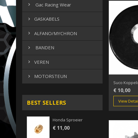
Gac Racing Wear

GASKABELS

ALFANO/MYCHRON

BANDEN

VEREN

MOTORSTEUN

Suco Koppelin
€ 10,00
View Detai
BEST SELLERS
Honda Sproeier
€ 11,00