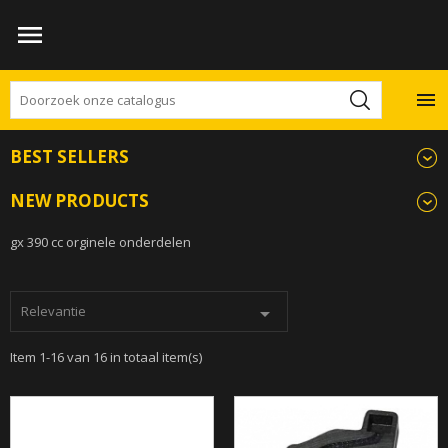


BEST SELLERS
NEW PRODUCTS
GX 390 CC ORIGINEEL
gx 390 cc orginele onderdelen
Relevantie

Item 1-16 van 16 in totaal item(s)