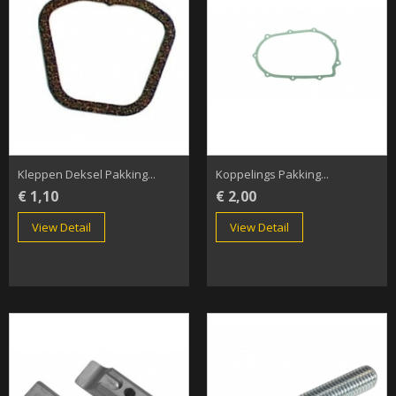
Kleppen Deksel Pakking...
Koppelings Pakking...
€ 1,10
€ 2,00
View Detail
View Detail