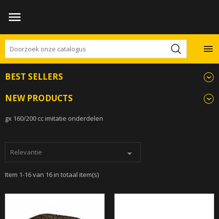


BEST SELLERS
NEW PRODUCTS
GX 160/200 CC IMITATIE
gx 160/200 cc imitatie onderdelen
Relevantie

Item 1-16 van 16 in totaal item(s)