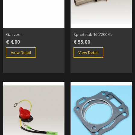
Gasveer
Spruitstuk 160/200 Cc
€ 4,00
€ 55,00
View Detail
View Detail