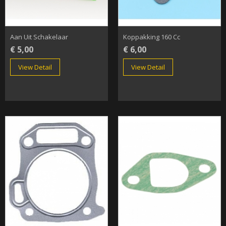
Aan Uit Schakelaar
Koppakking 160 Cc
€ 5,00
€ 6,00
View Detail
View Detail