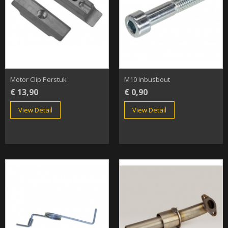
Motor Clip Perstuk
M10 Inbusbout
€ 13,90
€ 0,90
View Detail
View Detail